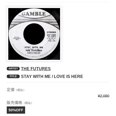
THE FUTURES
ARTIST
STAY WITH ME / LOVE IS HERE
TITLE
定価
（税込）
¥2,080
販売価格
（税込）
50%OFF