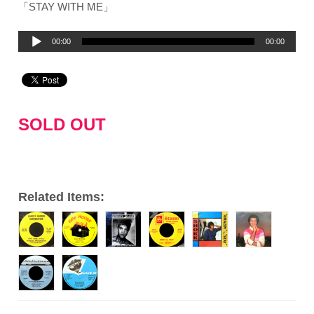
「STAY WITH ME」
音
00:00
00:00
声
プ
レ
ー
SOLD OUT
ヤ
ー
Related Items: