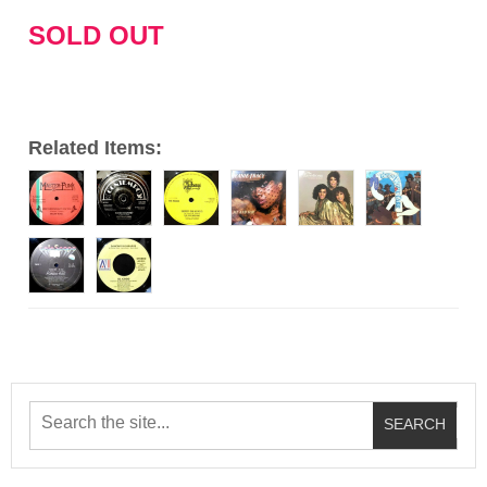
ー
SOLD OUT
ヤ
ー
Related Items: