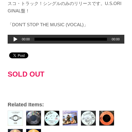
スコ・トラック！シングルのみのリリースです。U.S.ORI
GINAL盤！
「DON’T STOP THE MUSIC (VOCAL)」
音
00:00
00:00
声
プ
レ
ー
SOLD OUT
ヤ
ー
Related Items: