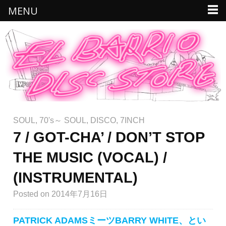
MENU
SOUL
,
70's～ SOUL
,
DISCO
,
7INCH
7 / GOT-CHA’ / DON’T STOP
THE MUSIC (VOCAL) /
(INSTRUMENTAL)
Posted
on 2014年7月16日
PATRICK ADAMSミーツBARRY WHITE、とい