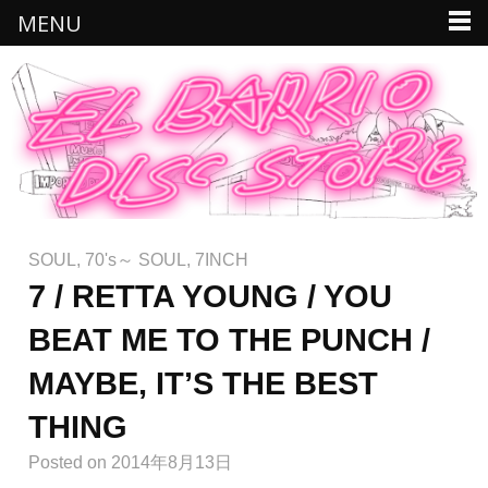
MENU
SOUL
,
70's～ SOUL
,
7INCH
7 / RETTA YOUNG / YOU
BEAT ME TO THE PUNCH /
MAYBE, IT’S THE BEST
THING
Posted
on 2014年8月13日