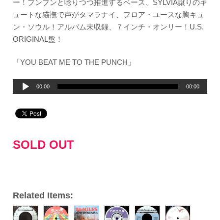
ー！ブンブンと唸りつつ推進するベース、SYLVIA譲りのキ
ュートな猫撫で声がタマラナイ、フロア・ユースな胸キュ
ン・ソウル！アルバム未収録、７インチ・オンリー！U.S.
ORIGINAL盤！
「YOU BEAT ME TO THE PUNCH」
音
00:00
00:00
声
プ
レ
ー
SOLD OUT
ヤ
ー
Related Items: