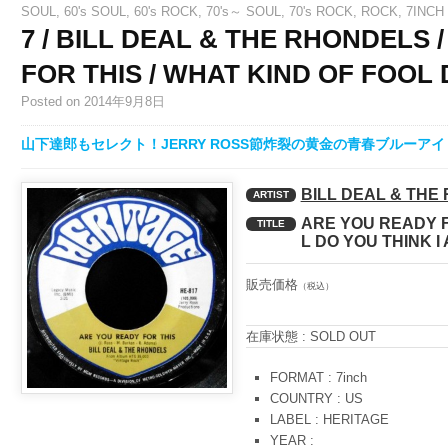
SOUL
,
60's SOUL
,
60's ROCK
,
70's～ SOUL
,
70's ROCK
,
ROCK
,
7INCH
7 / BILL DEAL & THE RHONDELS 
FOR THIS / WHAT KIND OF FOOL 
Posted
on 2014年9月8日
山下達郎もセレクト！JERRY ROSS節炸裂の黄金の青春ブルーア
BILL DEAL & THE
ARTIST
ARE YOU READY F
TITLE
L DO YOU THINK I
販売価格
（税込）
在庫状態 : SOLD OUT
FORMAT : 7inch
COUNTRY : US
LABEL : HERITAGE
YEAR :