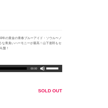
、69年の黄金の青春ブルーアイド・ソウル〜ノ
ような青臭いハーモニーが最高！山下達郎もセ
AL盤！
ボ
00:00
リ
ュ
ー
ム
SOLD OUT
調
節
に
は