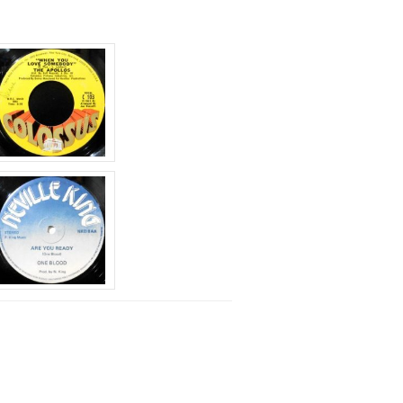
上
下
矢
印
キ
ー
を
使
っ
て
く
だ
さ
い。