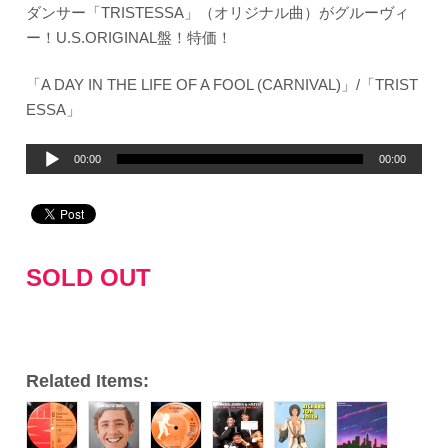
ダンサー「TRISTESSA」（オリジナル曲）がグルーヴィ
ー！U.S.ORIGINAL盤！特価！
「A DAY IN THE LIFE OF A FOOL (CARNIVAL)」/「TRIST
ESSA」
音
00:00
00:00
声
プ
レ
ー
SOLD OUT
ヤ
ー
Related Items: