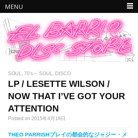
MENU
SOUL
,
70's～ SOUL
,
DISCO
LP / LESETTE WILSON /
NOW THAT I’VE GOT YOUR
ATTENTION
Posted
on 2015年4月18日
THEO PARRISHプレイの都会的なジャジー・メ