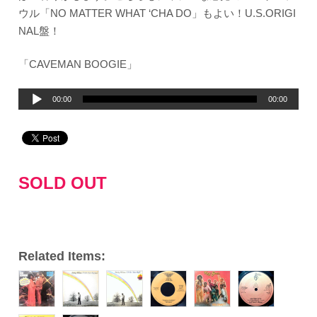
ウル「NO MATTER WHAT ‘CHA DO」もよい！U.S.ORIGI
NAL盤！
「CAVEMAN BOOGIE」
音
00:00
00:00
声
プ
レ
ー
SOLD OUT
ヤ
ー
Related Items: