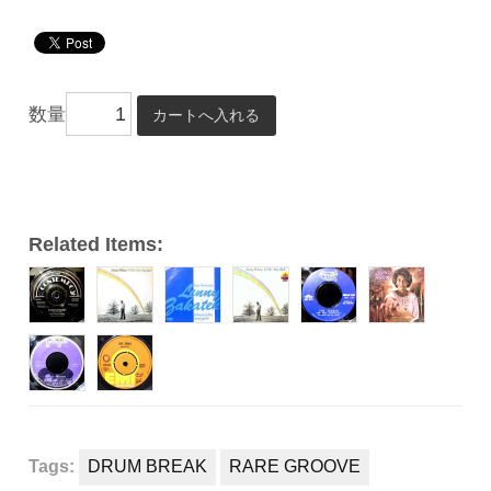
声
プ
レ
ー
数量
ヤ
ー
Related Items:
Tags:
DRUM BREAK
RARE GROOVE