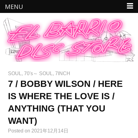
MENU
SOUL
,
70's～ SOUL
,
7INCH
7 / BOBBY WILSON / HERE
IS WHERE THE LOVE IS /
ANYTHING (THAT YOU
WANT)
Posted
on 2021年12月14日