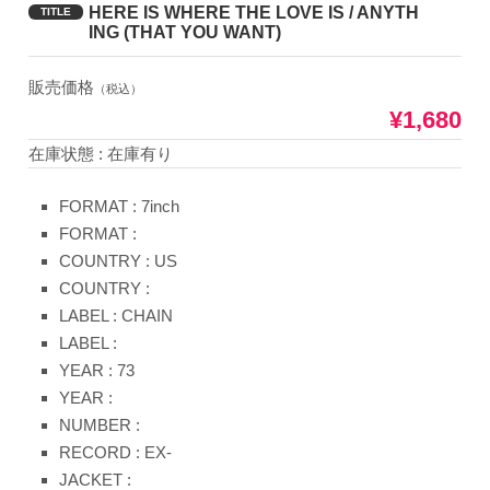
HERE IS WHERE THE LOVE IS / ANYTH
TITLE
ING (THAT YOU WANT)
販売価格
（税込）
¥1,680
在庫状態 : 在庫有り
FORMAT : 7inch
FORMAT :
COUNTRY : US
COUNTRY :
LABEL : CHAIN
LABEL :
YEAR : 73
YEAR :
NUMBER :
RECORD : EX-
JACKET :