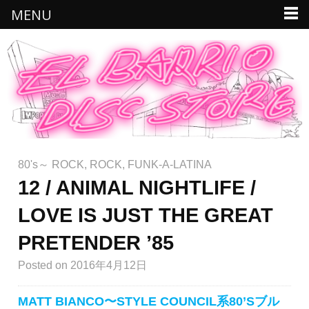
MENU
80's～ ROCK
,
ROCK
,
FUNK-A-LATINA
12 / ANIMAL NIGHTLIFE /
LOVE IS JUST THE GREAT
PRETENDER ’85
Posted
on 2016年4月12日
MATT BIANCO〜STYLE COUNCIL系80’Sブル