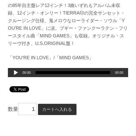
の85年自主盤レア12インチ！3曲いずれもアルバム未収
録、12インチ・オンリー！TIERRA印の完全サンセット・
クルージング仕様、鬼メロウなローライダー・ソウル「Y
OU’RE IN LOVE」に涙。ブギー・ファンク〜ラテン・フリ
ースタイル曲「MIND GAMES」も収録。オリジナル・ス
リーヴ付き、U.S.ORIGINAL盤！
「YOU’RE IN LOVE」/「MIND GAMES」
音
00:00
00:00
声
プ
レ
ー
数量
ヤ
ー