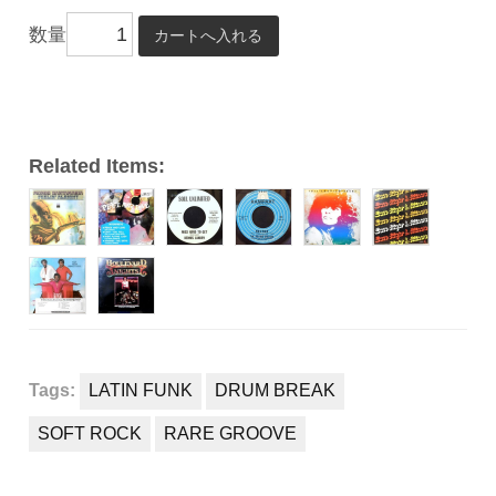
ー
数量
ヤ
ー
Related Items:
Tags:
LATIN FUNK
DRUM BREAK
SOFT ROCK
RARE GROOVE