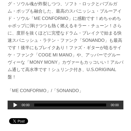
グ・ソウル魂が炸裂しつつ、ソフト・ロックとバブルガ
ム・ポップも融合した、最高のスパニッシュ・ブルーアイ
ド・ソウル「ME CONFORMO」に感動です！めちゃめち
ゃポップに弾けつつも熱く燃えるキラー・チューン！さら
に、度肝を抜くほどに完璧なドラム・ブレイクで始まる快
速スパニッシュ・ラテン・ファンク「SONANDO」も最高
です！後半にもブレイクあり！ファズ・ギターが唸るサイ
ケ・ファンク「COGE MI MANO」や、アッパーでグルー
ヴィーな「MONY MONY」カヴァーもカッコいい！アルバ
ム通して高水準です！シュリンク付き、U.S.ORIGINAL
盤！
「ME CONFORMO」/「SONANDO」
音
00:00
00:00
声
プ
レ