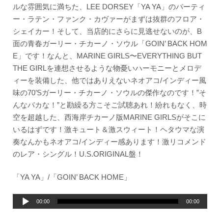
ルな雰囲気に満ちた、LEE DORSEY「YA YA」のパーティ
ー・ラテン・ファンク・カヴァーがまずは抜群のフロア・
シェイカー！そして、当店的にさらに見逃せないのが、B
面の青春ガーリー・チカーノ・ソウル「GOIN’ BACK HOM
E」です！なんと、MARINE GIRLS〜EVERYTHING BUT
THE GIRLを連想させるような物憂いハーモニーとメロデ
ィーを装備した、他ではありえないネオアコ/インディー風
味の70’Sガーリー・チカーノ・ソウルの傑作なのです！”そ
んなバカな！”と勘繰る方こそご試聴あれ！紛れもなく、時
空を超越した、西海岸チカーノ版MARINE GIRLSがそこに
いるはずです！激キュート＆激スウィート！ヘタウマな演
奏なんかもネオアコ/インディー感あります！激リコメンド
のレア・シングル！U.S.ORIGINAL盤！
「YA YA」/「GOIN’ BACK HOME」
音
00:00
00:00
声