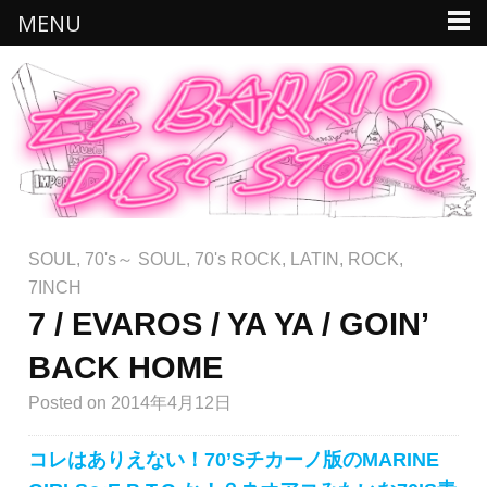
MENU
SOUL
,
70's～ SOUL
,
70's ROCK
,
LATIN
,
ROCK
,
7INCH
7 / EVAROS / YA YA / GOIN’
BACK HOME
Posted
on 2014年4月12日
コレはありえない！70’Sチカーノ版のMARINE