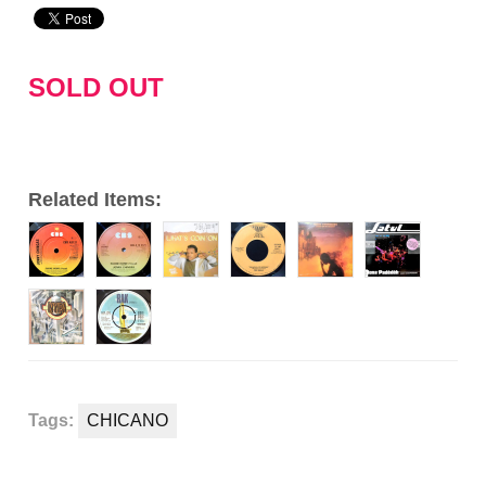
プ
レ
ー
SOLD OUT
ヤ
ー
Related Items:
Tags:
CHICANO