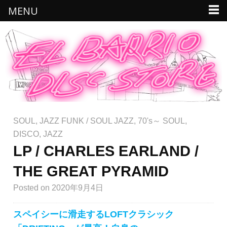
MENU
SOUL
,
JAZZ FUNK / SOUL JAZZ
,
70's～ SOUL
,
DISCO
,
JAZZ
LP / CHARLES EARLAND /
THE GREAT PYRAMID
Posted
on 2020年9月4日
スペイシーに滑走するLOFTクラシック