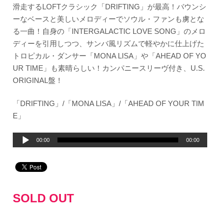
滑走するLOFTクラシック「DRIFTING」が最高！バウンシ
ーなベースと美しいメロディーでソウル・ファンも虜とな
る一曲！自身の「INTERGALACTIC LOVE SONG」のメロ
ディーを引用しつつ、サンバ風リズムで軽やかに仕上げた
トロピカル・ダンサー「MONA LISA」や「AHEAD OF YO
UR TIME」も素晴らしい！カンパニースリーヴ付き、U.S.
ORIGINAL盤！
「DRIFTING」/「MONA LISA」/「AHEAD OF YOUR TIM
E」
音
00:00
00:00
声
プ
レ
ー
SOLD OUT
ヤ
ー